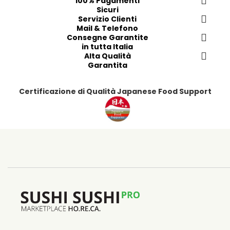
100% Pagamenti
e
e
e
e
Sicuri
r
r
Servizio Clienti
r
r
Mail & Telefono
i
i
i
i
Consegne Garantite
t
t
t
t
in tutta Italia
i
i
Alta Qualità
i
i
Garantita
Certificazione di Qualità Japanese Food Support