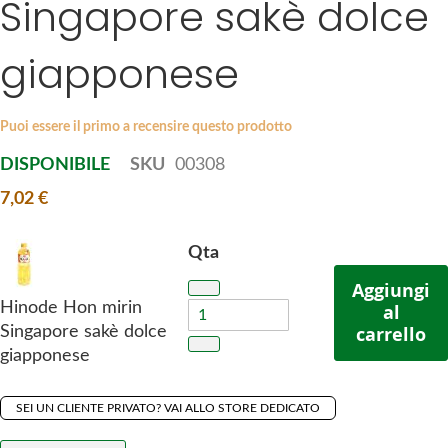
Singapore sakè dolce
p
s
t
g
giapponese
o
a
t
l
h
l
Puoi essere il primo a recensire questo prodotto
e
e
b
DISPONIBILE
SKU
00308
r
e
y
7,02 €
g
i
Qta
n
n
Aggiungi
i
Hinode Hon mirin
al
n
carrello
Singapore sakè dolce
g
giapponese
o
f
SEI UN CLIENTE PRIVATO? VAI ALLO STORE DEDICATO
t
h