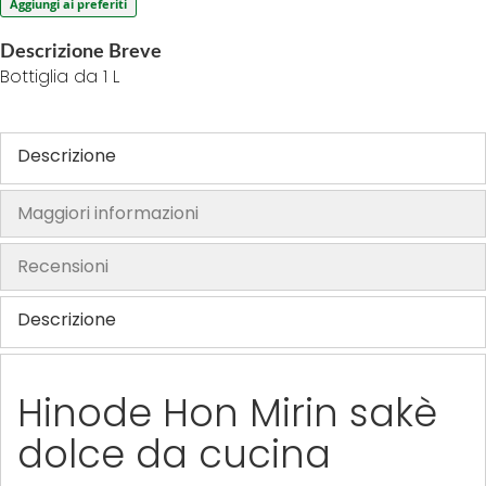
Aggiungi ai preferiti
e
i
Descrizione Breve
Bottiglia da 1 L
m
a
g
Descrizione
e
s
g
Maggiori informazioni
a
l
Recensioni
l
e
Descrizione
r
y
Hinode Hon Mirin sakè
dolce da cucina