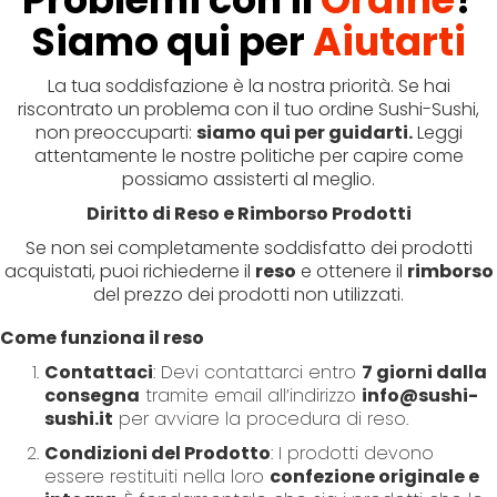
p
Siamo qui per
Aiutarti
t
o
La tua soddisfazione è la nostra priorità. Se hai
C
riscontrato un problema con il tuo ordine Sushi-Sushi,
o
non preoccuparti:
siamo qui per guidarti.
Leggi
n
attentamente le nostre politiche per capire come
t
possiamo assisterti al meglio.
e
n
Diritto di Reso e Rimborso Prodotti
t
Se non sei completamente soddisfatto dei prodotti
acquistati, puoi richiederne il
reso
e ottenere il
rimborso
del prezzo dei prodotti non utilizzati.
Come funziona il reso
Contattaci
: Devi contattarci entro
7 giorni dalla
consegna
tramite email all’indirizzo
info@sushi-
sushi.it
per avviare la procedura di reso.
Condizioni del Prodotto
: I prodotti devono
essere restituiti nella loro
confezione originale e