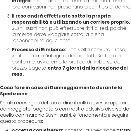
integra
. È fondamentale che sia i prodotti che le
loro confezioni non presentino alcun tipo di danno.
Il reso andrà effettuato sotto la propria
responsabilità e utilizzando un corriere proprio.
Sushi-sushi non può effettuare ritiri di resi, poiché
la merce deve viaggiare sotto la piena
responsabilità del cliente.
Processo di Rimborso:
Una volta ricevuto il reso,
verificheremo l’integrità dei prodotti. Se tutto è
conforme, avvieremo la pratica di rimborso del
prezzo pagato
entro 7 giorni dalla ricezione del
reso.
Cosa fare in caso di Danneggiamento durante la
Spedizione
Se alla consegna del tuo ordine il collo dovesse apparire
danneggiato, bagnato o con nastro adesivo diverso da
quello con marchio Sushi-sushi, è fondamentale seguire
questa procedura:
Accetta con Riserva:
Accetta la spedizione
“CON