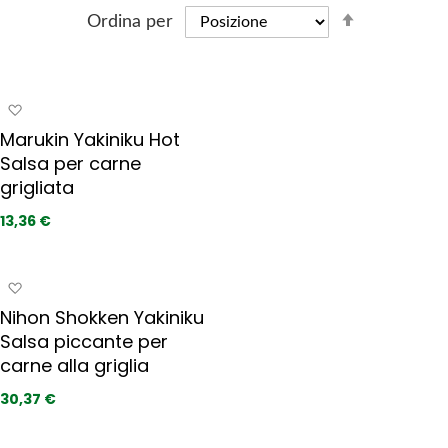
S
Ordina per
e
t
D
A
e
g
s
Marukin Yakiniku Hot
g
c
Salsa per carne
i
e
grigliata
u
n
n
13,36 €
d
g
i
i
a
n
A
i
g
g
Nihon Shokken Yakiniku
p
g
D
r
Salsa piccante per
i
i
e
carne alla griglia
u
r
f
n
30,37 €
e
e
g
r
c
i
i
t