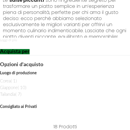
Le
salse piccanti
sono l’ingrediente segreto per
o
trasformare un piatto semplice in un’esperienza
C
piena di personalità, perfette per chi ama il gusto
o
deciso: ecco perché abbiamo selezionato
n
esclusivamente le migliori varianti per offrirvi un
t
momento culinario indimenticabile. Lasciate che ogni
e
piatto diventi piccante, equilibrato e memorabile!
n
Leggi di più
t
Acquista per
Opzioni d'acquisto
Luogo di produzione
i
Corea
1
t
i
Giappone
10
e
t
i
Tailandia
7
m
e
t
m
e
Consigliato ai Privati
m
18
Prodotti