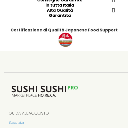
Consegne Garantite
e
in tutta Italia
r
Alta Qualità
i
Garantita
t
i
Certificazione di Qualità Japanese Food Support
GUIDA ALL'ACQUISTO
Spedizioni