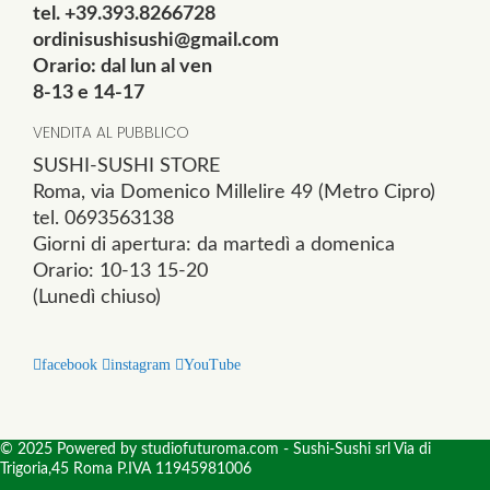
tel. +39.393.8266728
ordinisushisushi@gmail.com
Orario: dal lun al ven
8-13 e 14-17
VENDITA AL PUBBLICO
SUSHI-SUSHI STORE
Roma, via Domenico Millelire 49 (Metro Cipro)
tel. 0693563138
Giorni di apertura: da martedì a domenica
Orario: 10-13 15-20
(Lunedì chiuso)
facebook
instagram
YouTube
© 2025 Powered by studiofuturoma.com - Sushi-Sushi srl Via di
Trigoria,45 Roma P.IVA 11945981006