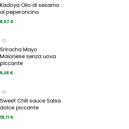
a
g
t
Kadoya Olio di sesamo
i
g
i
al peperoncino
p
i
r
u
6,07 €
e
n
f
g
e
i
A
r
a
g
i
Sriracha Mayo
i
g
t
Maionese senza uova
p
i
i
r
piccante
u
e
n
5,26 €
f
g
e
i
r
a
A
i
i
g
t
Sweet Chili sauce Salsa
p
g
i
r
dolce piccante
i
e
u
19,71 €
f
n
e
g