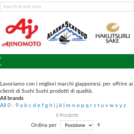
o
C
o
n
t
e
n
t
‹
›
Lavoriamo con i migliori marchi giapponesi, per offrire ai
clienti di Sushi Sushi prodotti di qualità.
All brands
All
0 - 9
a
b
c
d
e
f
g
h
i
j
k
l
m
n
o
p
q
r
s
t
u
v
w
x
y
z
11
Prodotti
S
Ordina per
e