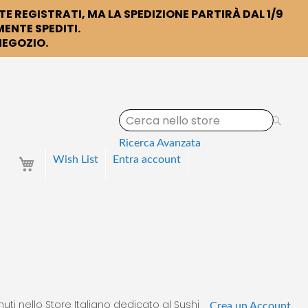
TE REGISTRATI, MA LA SPEDIZIONE PARTIRÀ DAL 1/9
ENTE SPEDITI.
 NEGOZIO.
S
e
a
Ricerca Avanzata
r
Your Cart
Wish List
Entra
account
c
h
uti nello Store Italiano dedicato al Sushi
Crea un Account