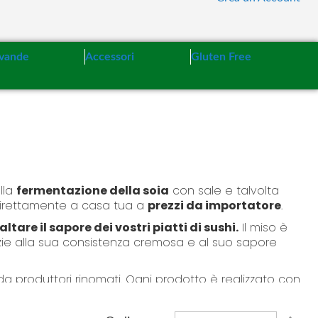
vande
Accessori
Gluten Free
lla
fermentazione della soia
con sale e talvolta
ia direttamente a casa tua a
prezzi da importatore
.
altare il sapore dei vostri piatti di sushi.
Il miso è
azie alla sua consistenza cremosa e al suo sapore
da produttori rinomati. Ogni prodotto è realizzato con
utentico e genuino. Potrete scegliere tra diverse
ense e robuste, avrete l'opportunità di trovare il
S