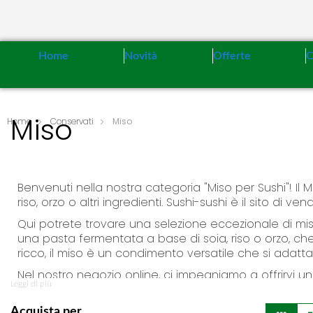
Home
Novità
Offerte
C
Miso
Home
Conservati
Miso
Benvenuti nella nostra categoria "Miso per Sushi"! Il 
riso, orzo o altri ingredienti. Sushi-sushi è il sito di
Qui potrete trovare una selezione eccezionale di mis
una pasta fermentata a base di soia, riso o orzo, ch
ricco, il miso è un condimento versatile che si adatta
Nel nostro negozio online, ci impegniamo a offrirvi u
Leggi di più
ingredienti selezionati accuratamente e seguendo met
varietà di miso, ognuna con le sue caratteristiche uni
V
Acquista per