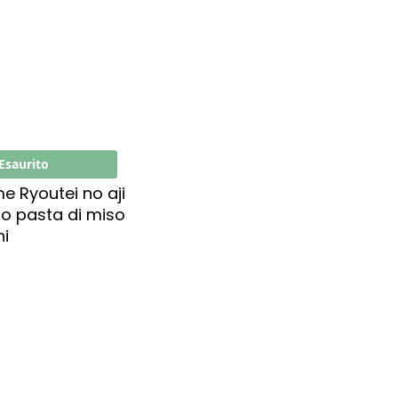
Esaurito
 Ryoutei no aji
so pasta di miso
i