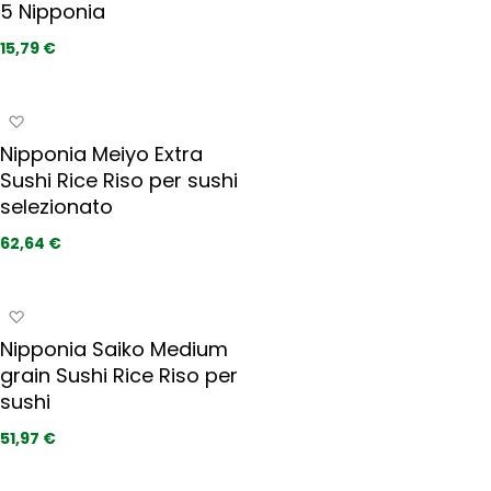
i
r
5 Nipponia
u
e
n
15,79 €
f
g
e
i
r
a
A
i
i
g
t
Nipponia Meiyo Extra
p
g
i
r
Sushi Rice Riso per sushi
i
e
selezionato
u
f
n
62,64 €
e
g
r
i
i
a
A
t
i
g
i
Nipponia Saiko Medium
p
g
r
grain Sushi Rice Riso per
i
e
sushi
u
f
n
51,97 €
e
g
r
i
i