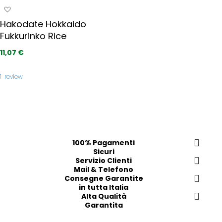
a
A
t
i
g
i
Hakodate Hokkaido
p
g
r
Fukkurinko Rice
i
e
u
11,07 €
f
n
e
g
r
1
review
i
i
a
t
i
i
p
r
e
100% Pagamenti
f
Sicuri
e
Servizio Clienti
r
Mail & Telefono
i
Consegne Garantite
t
in tutta Italia
i
Alta Qualità
Garantita