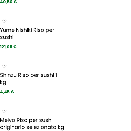
40,50 €
f
g
e
i
r
a
A
i
i
g
t
Yume Nishiki Riso per
p
g
i
r
sushi
i
e
u
121,09 €
f
n
e
g
r
i
A
i
a
g
t
Shinzu Riso per sushi 1
i
g
i
kg
p
i
r
u
4,45 €
e
n
f
g
e
i
A
r
a
g
i
Meiyo Riso per sushi
i
g
t
originario selezionato kg
p
i