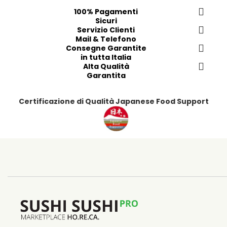
i
p
100% Pagamenti
t
r
Sicuri
i
e
Servizio Clienti
f
Mail & Telefono
Consegne Garantite
e
in tutta Italia
r
Alta Qualità
i
Garantita
t
i
Certificazione di Qualità Japanese Food Support