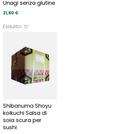
Unagi senza glutine
e
r
21,60 €
i
t
A
Esaurito
i
g
g
i
u
n
g
i 
a
i 
p
r
e
Shibanuma Shoyu
f
koikuchi Salsa di
e
soia scura per
r
i
sushi
t