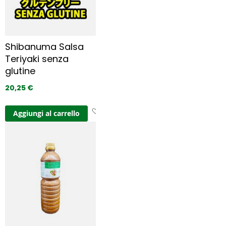
i 
p
r
e
Shibanuma Salsa
f
Teriyaki senza
e
glutine
r
i
20,25 €
t
i
A
Aggiungi al carrello
g
g
i
u
n
g
i 
a
i 
p