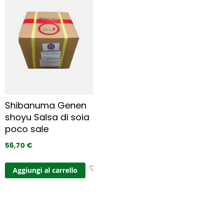
i
u
n
g
i 
a
i 
p
r
e
Shibanuma Genen
f
shoyu Salsa di soia
e
r
poco sale
i
56,70 €
t
i
A
Aggiungi al carrello
g
g
i
u
n