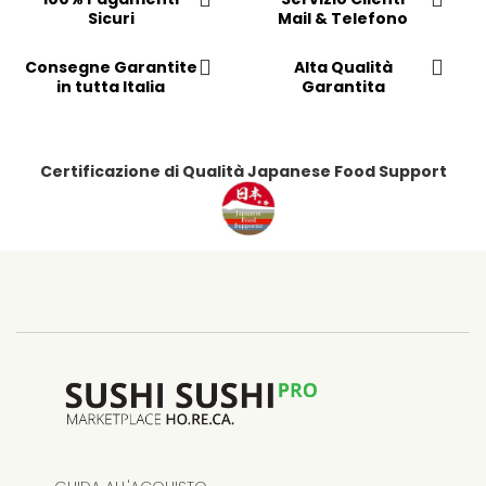
p
Sicuri
Mail & Telefono
r
e
Consegne Garantite
Alta Qualità
f
in tutta Italia
Garantita
e
r
i
t
Certificazione di Qualità Japanese Food Support
i