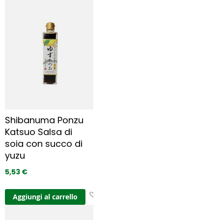
g
i
u
n
g
i 
a
i 
p
r
e
Shibanuma Ponzu
f
Katsuo Salsa di
e
soia con succo di
r
i
yuzu
t
5,53 €
i
A
Aggiungi al carrello
g
g