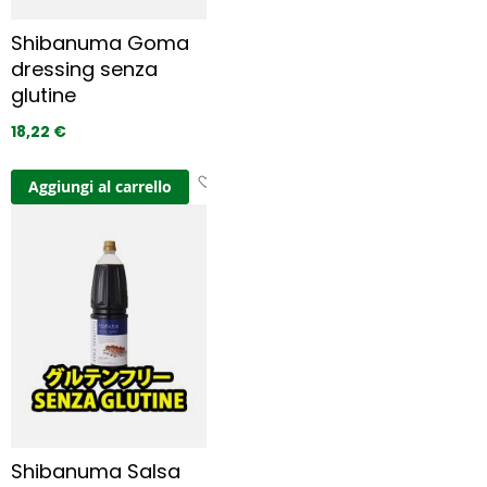
r
e
Shibanuma Goma
f
dressing senza
e
r
glutine
i
18,22 €
t
i
A
Aggiungi al carrello
g
g
i
u
n
g
i 
a
i 
p
r
e
Shibanuma Salsa
f