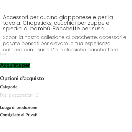
o
C
o
Accessori per cucina giapponese e per la
n
tavola. Chopsticks, cucchiai per zuppe e
t
spiedini di bambù. Bacchette per sushi.
e
Scopri la nostra collezione di bacchette, accessori e
n
posate pensati per elevare la tua esperienza
t
culinaria con il sushi. Dalle classiche bacchette in
Leggi di più
legno alle versioni moderne in materiali innovativi,
troverai una vasta gamma di opzioni per scegliere il
Acquista per
set perfetto che si adatti al tuo stile e alle tue
preferenze. Inoltre, esplora la varietà di decorazioni
Opzioni d'acquisto
tradizionali e moderne per impreziosire la
presentazione dei tuoi piatti di sushi, aggiungendo
Categorie
un tocco di eleganza e raffinatezza alla tua tavola.
i
Foglie decorazioni
6
Non solo bacchette e decorazioni, ma anche una
t
selezione di posate speciali progettate
e
Luogo di produzione
appositamente per gustare al meglio il sushi,
m
Consigliato ai Privati
consentendoti di apprezzare ogni singolo morso con
la giusta cura e attenzione. Rendi il tuo momento
sushi un'esperienza completa con la nostra vasta