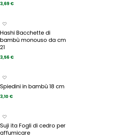
u
3,69 €
f
n
e
g
r
i
A
i
a
g
t
Hashi Bacchette di
i
g
i
bambù monouso da cm
p
i
r
21
u
e
n
3,56 €
f
g
e
i
r
a
A
i
i
g
t
Spiedini in bambù 18 cm
p
g
i
r
i
3,10 €
e
u
f
n
e
g
A
r
i
g
i
Suji ita Fogli di cedro per
a
g
t
affumicare
i