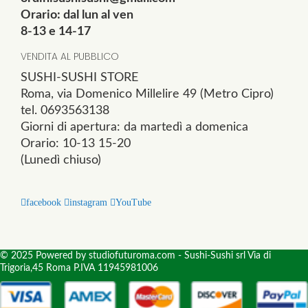
Orario: dal lun al ven
8-13 e 14-17
VENDITA AL PUBBLICO
SUSHI-SUSHI STORE
Roma, via Domenico Millelire 49 (Metro Cipro)
tel. 0693563138
Giorni di apertura: da martedì a domenica
Orario: 10-13 15-20
(Lunedì chiuso)
facebook
instagram
YouTube
© 2025 Powered by studiofuturoma.com - Sushi-Sushi srl Via di
Trigoria,45 Roma P.IVA 11945981006