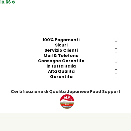
u
10,66 €
e
n
f
g
e
i
r
a
i
i
t
p
100% Pagamenti
i
r
Sicuri
e
Servizio Clienti
f
Mail & Telefono
Consegne Garantite
e
in tutta Italia
r
Alta Qualità
i
Garantita
t
i
Certificazione di Qualità Japanese Food Support