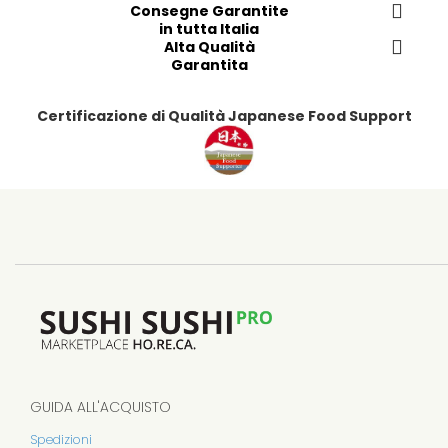
r
Consegne Garantite
i
in tutta Italia
t
Alta Qualità
i
Garantita
Certificazione di Qualità Japanese Food Support
GUIDA ALL'ACQUISTO
Spedizioni