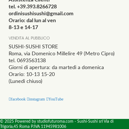
tel. +39.393.8266728
ordinisushisushi@gmail.com
Orario: dal lun al ven
8-13 e 14-17
VENDITA AL PUBBLICO
SUSHI-SUSHI STORE
Roma, via Domenico Millelire 49 (Metro Cipro)
tel. 0693563138
Giorni di apertura: da martedì a domenica
Orario: 10-13 15-20
(Lunedì chiuso)
facebook
instagram
YouTube
© 2025 Powered by studiofuturoma.com - Sushi-Sushi srl Via di
Trigoria,45 Roma P.IVA 11945981006