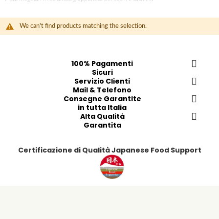
o
C
o
We can't find products matching the selection.
n
t
e
100% Pagamenti
n
Sicuri
t
Servizio Clienti
Mail & Telefono
Consegne Garantite
in tutta Italia
Alta Qualità
Garantita
Certificazione di Qualità Japanese Food Support