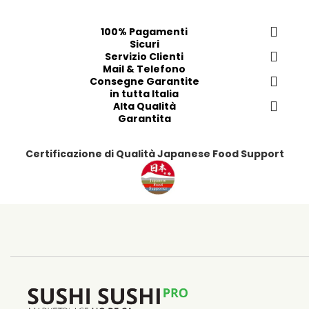
i
i
t
p
100% Pagamenti
i
r
Sicuri
e
Servizio Clienti
f
Mail & Telefono
Consegne Garantite
e
in tutta Italia
r
Alta Qualità
i
Garantita
t
i
Certificazione di Qualità Japanese Food Support