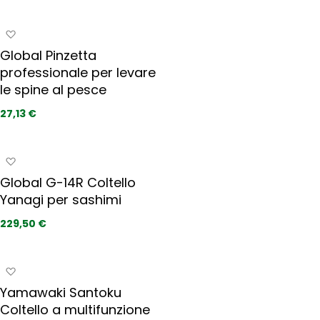
e
i
r
a
A
i
i
g
t
Global Pinzetta
p
g
i
r
professionale per levare
i
e
le spine al pesce
u
f
n
27,13 €
e
g
r
i
i
a
A
t
i
g
i
Global G-14R Coltello
p
g
r
Yanagi per sashimi
i
e
u
229,50 €
f
n
e
g
r
i
A
i
a
g
t
Yamawaki Santoku
i
g
i
Coltello a multifunzione
p
i