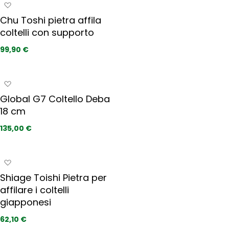
i
A
i
a
g
t
Chu Toshi pietra affila
i
g
i
coltelli con supporto
p
i
r
u
99,90 €
e
n
f
g
e
i
A
r
a
g
i
Global G7 Coltello Deba
i
g
t
18 cm
p
i
i
r
u
135,00 €
e
n
f
g
e
i
A
r
a
g
i
Shiage Toishi Pietra per
i
g
t
affilare i coltelli
p
i
i
r
giapponesi
u
e
n
62,10 €
f
g