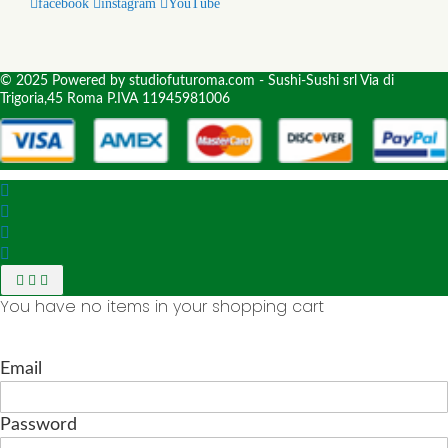
facebook
instagram
YouTube
© 2025 Powered by studiofuturoma.com - Sushi-Sushi srl Via di
Trigoria,45 Roma P.IVA 11945981006
You have no items in your shopping cart
Email
Password