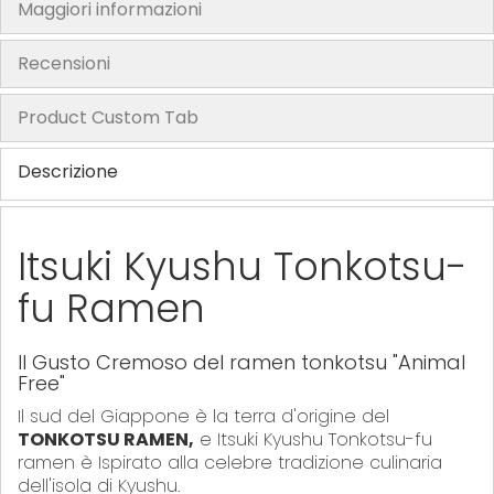
t
Maggiori informazioni
h
e
Recensioni
i
m
Product Custom Tab
a
g
Descrizione
e
s
g
Itsuki Kyushu Tonkotsu-
a
fu Ramen
l
l
e
Il Gusto Cremoso del ramen tonkotsu "Animal
r
Free"
y
Il sud del Giappone è la terra d'origine del
TONKOTSU RAMEN,
e Itsuki Kyushu Tonkotsu-fu
ramen è Ispirato alla celebre tradizione culinaria
dell'isola di Kyushu.