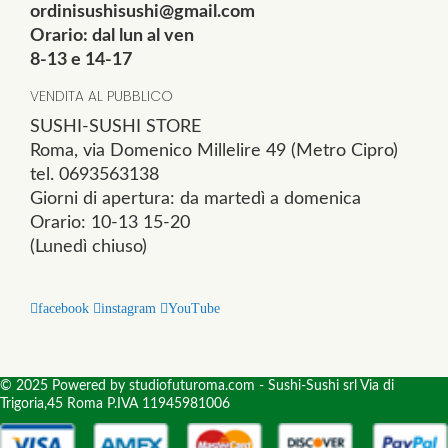
ordinisushisushi@gmail.com
Orario: dal lun al ven
8-13 e 14-17
VENDITA AL PUBBLICO
SUSHI-SUSHI STORE
Roma, via Domenico Millelire 49 (Metro Cipro)
tel. 0693563138
Giorni di apertura: da martedì a domenica
Orario: 10-13 15-20
(Lunedì chiuso)
facebook
instagram
YouTube
© 2025 Powered by studiofuturoma.com - Sushi-Sushi srl Via di
Trigoria,45 Roma P.IVA 11945981006