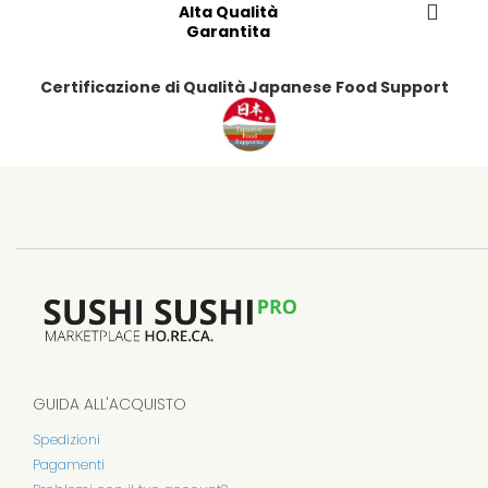
Alta Qualità
i
i
i
i
Garantita
Certificazione di Qualità Japanese Food Support
GUIDA ALL'ACQUISTO
Spedizioni
Pagamenti