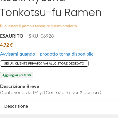
i
s
Tonkotsu-fu Ramen
p
g
t
a
o
l
Puoi essere il primo a recensire questo prodotto
t
l
ESAURITO
SKU
06928
h
e
e
r
4,72 €
b
y
Avvisami quando il prodotto torna disponibile
e
g
SEI UN CLIENTE PRIVATO? VAI ALLO STORE DEDICATO
i
n
Aggiungi ai preferiti
n
Descrizione Breve
i
Confezione da 174 g (Confezione per 2 porzioni)
n
g
Descrizione
o
f