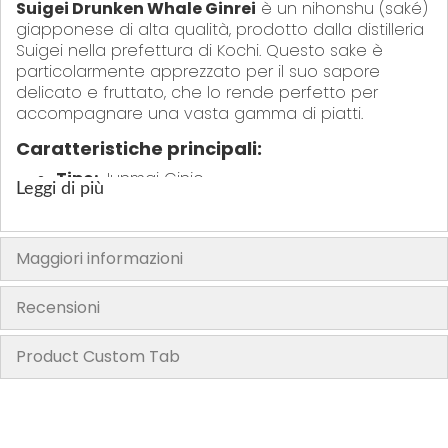
Suigei Drunken Whale Ginrei
è un nihonshu (saké)
giapponese di alta qualità, prodotto dalla distilleria
Suigei nella prefettura di Kochi. Questo sake è
particolarmente apprezzato per il suo sapore
delicato e fruttato, che lo rende perfetto per
accompagnare una vasta gamma di piatti.
Caratteristiche principali:
Tipo:
Junmai Ginjo
Leggi di più
Volume:
300ml
Gradazione alcolica:
16% vol.
Maggiori informazioni
Pulitura del riso:
50%
Aroma:
Note di rosa, legno e uva
Recensioni
Sapore:
Morbido, equilibrato, con sentori di
frutta e una leggera nota finale secca
Product Custom Tab
Temperatura di servizio:
Fresco +10°c,
temperatura ambiente