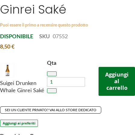
i
s
Ginrei Saké
p
g
t
a
o
l
Puoi essere il primo a recensire questo prodotto
t
l
DISPONIBILE
SKU
07552
h
e
e
r
8,50 €
b
y
e
Qta
g
Aggiungi
i
al
n
Suigei Drunken
carrello
n
Whale Ginrei Saké
i
n
g
SEI UN CLIENTE PRIVATO? VAI ALLO STORE DEDICATO
o
Aggiungi ai preferiti
f
t