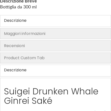
Descrizione Breve
h
Bottiglia da 300 ml
e
i
Descrizione
m
a
Maggiori informazioni
g
e
s
Recensioni
g
a
Product Custom Tab
l
l
Descrizione
e
r
y
Suigei Drunken Whale
Ginrei Saké